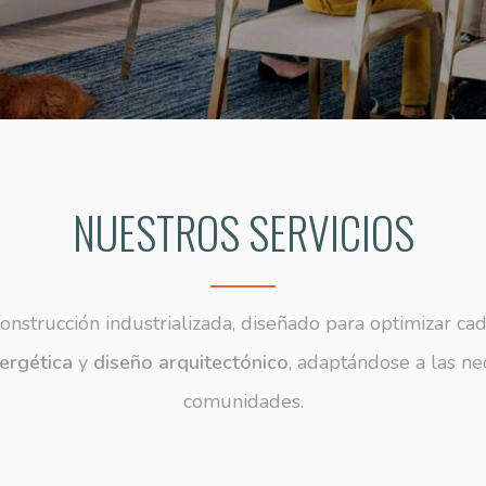
NUESTROS SERVICIOS
nstrucción industrializada, diseñado para optimizar cad
nergética
y
diseño arquitectónico
, adaptándose a las ne
comunidades.